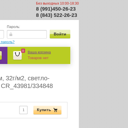
Без выходных 10:00-18:30
8 (991)450-26-23
8 (843) 522-26-23
Пароль:
 пароль?
0
Ваша корзина
Товаров нет
 32г/м2, светло-
, CR_43981/334848
Купить