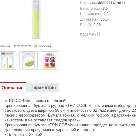
Штрихкод:
4680211419813
Высота (см.):
3,5
Ширина (см.):
2,3
Длина (см.):
50,5
Вес (кг):
0,06
поделиться
ейтинг:
(0 голосов)
Параметры
Описание
«ТРИ СОВЫ» – время с пользой!
Крепированная бумага в рулоне «ТРИ СОВЫ» – отличный выбор для т
салатового цвета шириной 50 см и плотностью 32 г/м2 имеет длину 2,
пакет с европодвесом. Бумага тонкая, с мелким гофром и растяжени
качеством и не оставляет следов краски.
Крепированная бумага «ТРИ СОВЫ» отлично подойдет не только для у
для создания праздничных украшений и поделок.
• Плотность: 32 г/м2;