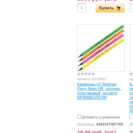
Купить
Артикул:
2557900/3
Ар
Карандаш ч/г Berlingo
К
Flexy Neon HB, заточен.,
ч
пластиковый, ассорти,
л
BP00885/255790
J
д
E
4
Добавить к сравнению
Штрихкод:
4260107487760
Ш
16.00 руб. (шт.)
2