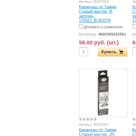
Артикул:
3533790/3
Ар
Карандаш ч/г Гамма
К
Старый мастер, B,
С
заточен.,
з
170322_B/353379
1
Добавить к сравнению
Штрихкод:
4600395032561
Ш
58.00 руб. (шт.)
6
Купить
Артикул:
3533700/3
Ар
Карандаш ч/г Гамма
К
Старый мастер, 2H,
С