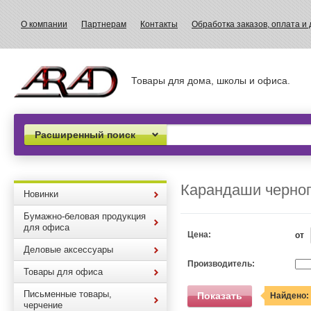
О компании
Партнерам
Контакты
Обработка заказов, оплата и 
Товары для дома, школы и офиса.
Расширенный поиск
Карандаши черног
Новинки
Бумажно-беловая продукция
для офиса
Цена:
от
Деловые аксессуары
Производитель:
Товары для офиса
Письменные товары,
Показать
Найдено:
черчение