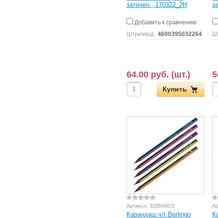
заточен., 170322_2H
з
Добавить к сравнению
Штрихкод:
4600395032264
Ш
64.00 руб. (шт.)
5
Купить
Артикул:
3288480/3
Ар
Карандаш ч/г Berlingo
К