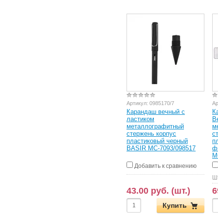
Артикул:
0985170/7
Ар
Карандаш вечный с
К
ластиком
В
металлографитный
м
стержень корпус
с
пластиковый черный
п
BASIR МС-7093/098517
ф
М
Добавить к сравнению
Ш
43.00 руб. (шт.)
6
Купить