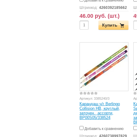
Добавить к сравнению
Штрихкод:
4260392185662
Ш
46.00 руб. (шт.)
4
Купить
Артикул:
3385240/3
Ар
Карандаш ч/г Berlingo
К
Collision HB, круглый,
S
заточен., ассорти,
д
BP00S05/338524
з
B
Добавить к сравнению
Штрихкод:
4260738997829
Ш