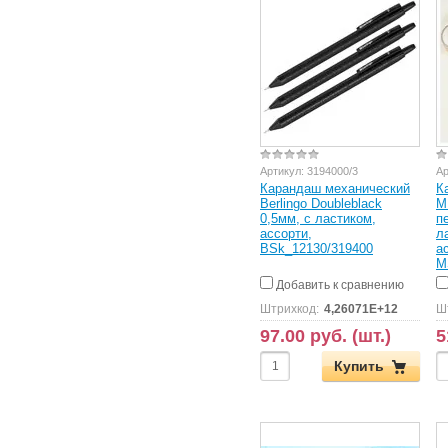
Артикул:
3194000/3
Ар
Карандаш механический
К
Berlingo Doubleblack
M
0,5мм, с ластиком,
п
ассорти,
л
BSk_12130/319400
а
M
Добавить к сравнению
Штрихкод:
4,26071E+12
Ш
97.00 руб. (шт.)
5
Купить