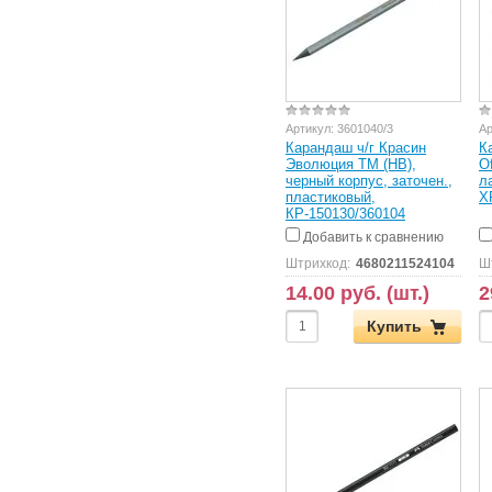
Артикул:
3601040/3
Ар
Карандаш ч/г Красин
К
Эволюция ТМ (HB),
O
черный корпус, заточен.,
л
пластиковый,
X
КР-150130/360104
Добавить к сравнению
Штрихкод:
4680211524104
Ш
14.00 руб. (шт.)
2
Купить