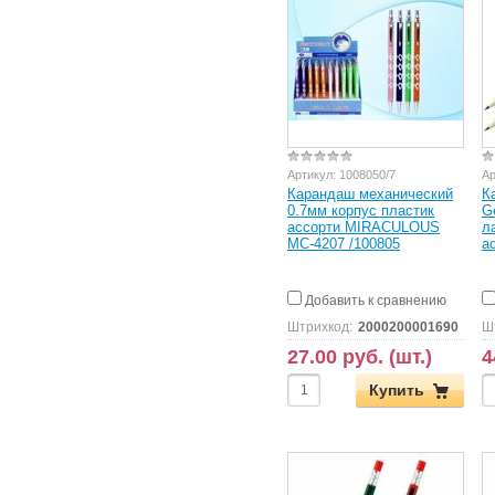
Артикул:
1008050/7
Ар
Карандаш механический
К
0.7мм корпус пластик
G
ассорти MIRACULOUS
л
MC-4207 /100805
а
Добавить к сравнению
Штрихкод:
2000200001690
Ш
27.00 руб. (шт.)
4
Купить