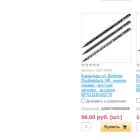
Артикул:
3207700/3
Ар
Карандаш ч/г Berlingo
К
Doubleblack HB, черное
F
дерево, круглый,
п
заточен., ассорти,
B
BP01319/320770
Добавить к сравнению
Штрихкод:
4260709084008
Ш
56.00 руб. (шт.)
1
Купить