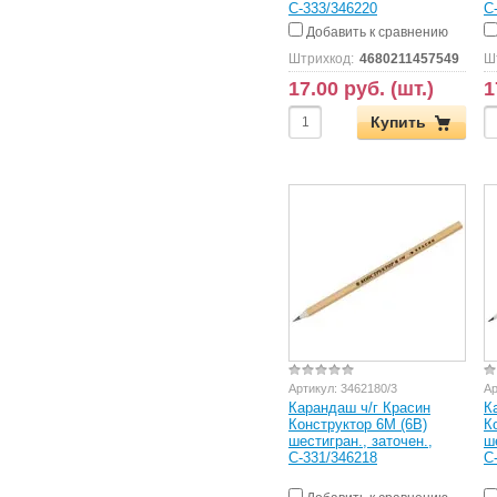
С-333/346220
С
Добавить к сравнению
Штрихкод:
4680211457549
Ш
17.00 руб. (шт.)
1
Купить
Артикул:
3462180/3
Ар
Карандаш ч/г Красин
К
Конструктор 6М (6B)
К
шестигран., заточен.,
ш
С-331/346218
С