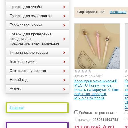
Товары для учебы
Сортировать по:
Названию
Товары для художников
Творчество, хобби
Товары для проведения
праздника и
поздравительная продукция
Гигиенические товары
Бытовая химия
Хозтовары, упаковка
Артикул:
3555260/3
Ар
Новый год
Карандаш механический
К
MESHU Funny friends,
ч
Услуги
печать на корпусе, 0,7мм,
т
софт-тач, ассорти,
п
MS_52375/355526
а
D
5
Главная
Добавить к сравнению
Штрихкод:
4680211503758
Ш
117.00 руб. (шт.)
2