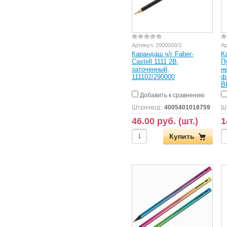
Артикул:
2900000/3
Ар
Карандаш ч/г Faber-
К
Castell 1111 2B,
П
заточенный,
н
111102/290000
ф
B
Добавить к сравнению
Штрихкод:
4005401018759
Ш
46.00 руб. (шт.)
1
Купить