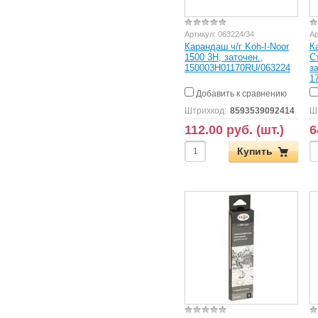
Артикул:
063224/34
Ар
Карандаш ч/г Koh-I-Noor
К
1500 3Н, заточен.,
С
150003H01170RU/063224
з
1
Добавить к сравнению
Штрихкод:
8593539092414
Ш
112.00 руб. (шт.)
6
Купить