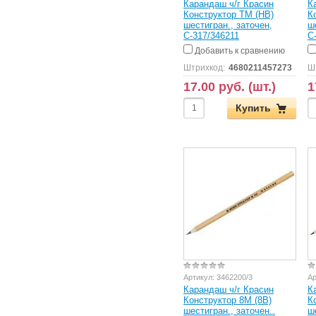
Карандаш ч/г Красин
К
Конструктор ТМ (HB)
К
шестигран., заточен,
ш
С-317/346211
С
Добавить к сравнению
Штрихкод:
4680211457273
Ш
17.00 руб. (шт.)
1
Купить
Артикул:
3462200/3
Ар
Карандаш ч/г Красин
К
Конструктор 8М (8B)
К
шестигран., заточен..
ш