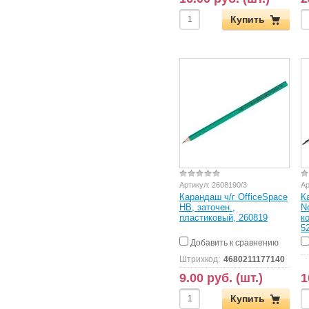
Купить
Артикул:
2608190/3
Ар
Карандаш ч/г OfficeSpace
К
HB, заточен.,
N
пластиковый, 260819
к
5
Добавить к сравнению
Штрихкод:
4680211177140
9.00 руб. (шт.)
1
Купить