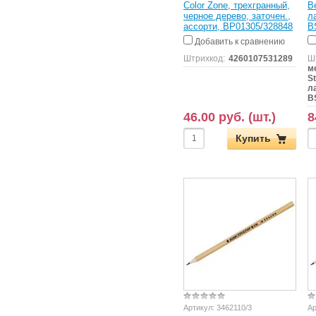
Color Zone, трехгранный,
Be
черное дерево, заточен.,
л
ассорти, BP01305/328848
B
Добавить к сравнению
Штрихкод:
4260107531289
Ш
м
St
л
B
46.00 руб. (шт.)
8
Купить
Артикул:
3462110/3
Ар