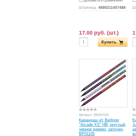
Добавить к сравнению
Штрихкод:
4680211457488
Ш
17.00 руб. (шт.)
1
Купить
Артикул:
2993470/3
Ар
Карандаш ч/г Berlingo
К
"Arcade XS" HB, круглый,
J
черное дерево, заточен,
з
BP01105
а