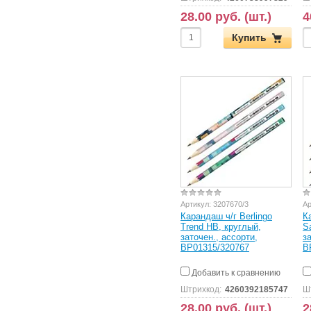
28.00 руб. (шт.)
4
Купить
Артикул:
3207670/3
Ар
Карандаш ч/г Berlingo
К
Trend HB, круглый,
S
заточен., ассорти,
з
BP01315/320767
B
Добавить к сравнению
Штрихкод:
4260392185747
Ш
28.00 руб. (шт.)
2