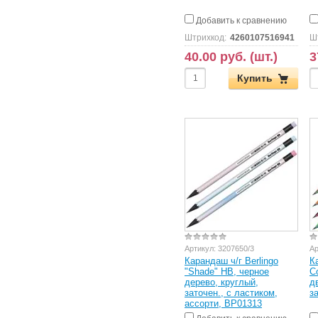
Добавить к сравнению
Штрихкод:
4260107516941
Ш
40.00 руб. (шт.)
3
Купить
Артикул:
3207650/3
Ар
Карандаш ч/г Berlingo
К
"Shade" HB, черное
C
дерево, круглый,
д
заточен., с ластиком,
з
ассорти, BP01313