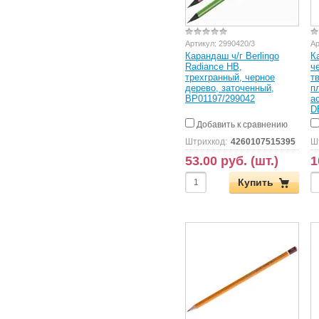
Артикул:
2990420/3
Ар
Карандаш ч/г Berlingo
К
Radiance HB,
ч
трехгранный, черное
т
дерево, заточенный,
п
BP01197/299042
а
D
Добавить к сравнению
Штрихкод:
4260107515395
Ш
53.00 руб. (шт.)
1
Купить