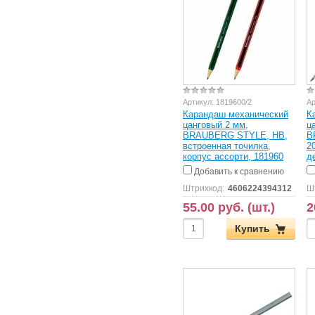
Артикул:
1819600/2
Ар
Карандаш механический
К
цанговый 2 мм,
ц
BRAUBERG STYLE, HB,
B
встроенная точилка,
2
корпус ассорти, 181960
д
Добавить к сравнению
Штрихкод:
4606224394312
Ш
55.00 руб. (шт.)
2
Купить