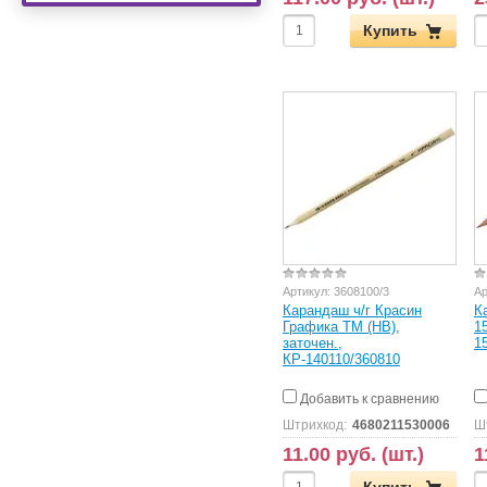
Купить
Артикул:
3608100/3
Ар
Карандаш ч/г Красин
К
Графика ТМ (НВ),
1
заточен.,
1
КР-140110/360810
Добавить к сравнению
Штрихкод:
4680211530006
Ш
11.00 руб. (шт.)
1
Купить