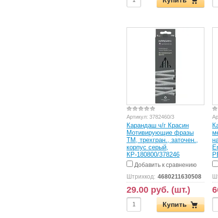
Артикул:
3782460/3
Ар
Карандаш ч/г Красин
К
Мотивирующие фразы
м
ТМ, трехгран., заточен.,
н
корпус серый,
E
КР-180800/378246
P
Добавить к сравнению
Штрихкод:
4680211630508
Ш
29.00 руб. (шт.)
6
Купить