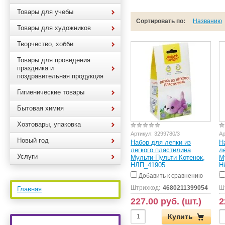
Товары для учебы
Сортировать по:
Названию
Товары для художников
Творчество, хобби
Товары для проведения
праздника и
поздравительная продукция
Гигиенические товары
Бытовая химия
Хозтовары, упаковка
Артикул:
3299780/3
Ар
Новый год
Набор для лепки из
Н
легкого пластилина
л
Услуги
Мульти-Пульти Котенок,
М
НЛП_41905
Н
Добавить к сравнению
Штрихкод:
4680211399054
Ш
Главная
227.00 руб. (шт.)
2
Купить