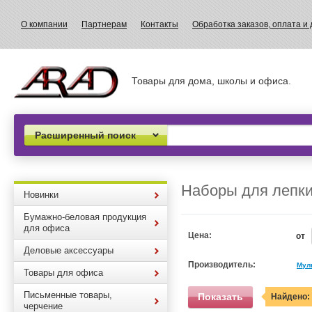
О компании
Партнерам
Контакты
Обработка заказов, оплата и 
Товары для дома, школы и офиса.
Расширенный поиск
Наборы для лепки
Новинки
Бумажно-беловая продукция
для офиса
Цена:
от
Деловые аксессуары
Производитель:
Мул
Товары для офиса
Письменные товары,
Показать
Найдено:
черчение