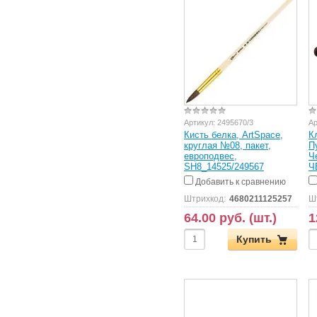
Артикул:
2495670/3
Ар
Кисть белка, ArtSpace,
К
круглая №08, пакет,
П
европодвес,
Ч
SH8_14525/249567
Ч
Добавить к сравнению
Штрихкод:
4680211125257
Ш
64.00 руб. (шт.)
1
Купить