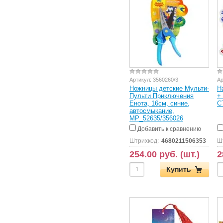
Артикул:
3560260/3
Ар
Ножницы детские Мульти-
Н
Пульти Приключения
+
Енота, 16см, синие,
С
автосмыкание,
MP_52635/356026
Добавить к сравнению
Штрихкод:
4680211506353
Ш
254.00 руб. (шт.)
2
Купить