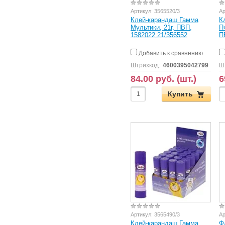
Артикул:
3565520/3
Ар
Клей-карандаш Гамма
К
Мультики, 21г, ПВП,
П
1582022.21/356552
П
Добавить к сравнению
Штрихкод:
4600395042799
Ш
84.00 руб. (шт.)
6
Купить
Артикул:
3565490/3
Ар
Клей-карандаш Гамма
Ф