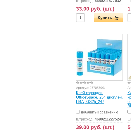
Штрихкод:
4680211577032
Ш
33.00 руб. (шт.)
1
Купить
Артикул:
2770570/3
Ар
Клей-карандаш
К
OfficeSpace, 25г, дисплей,
к
ПВА, GS25_247
е
B
Добавить к сравнению
Штрихкод:
4680211227524
Ш
39.00 руб. (шт.)
5