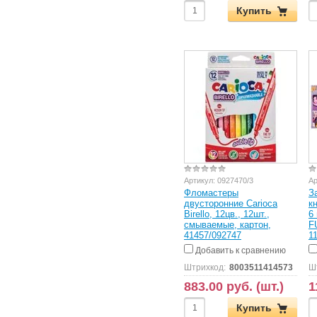
Купить
Артикул:
0927470/3
Ар
Фломастеры
З
двусторонние Carioca
к
Birello, 12цв., 12шт.,
6
смываемые, картон,
F
41457/092747
1
Добавить к сравнению
Штрихкод:
8003511414573
Ш
883.00 руб. (шт.)
1
Купить