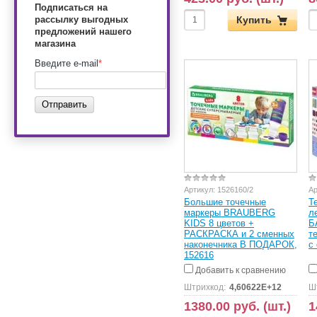
Подписаться на
Купить
рассылку выгодных
предложений нашего
магазина
Введите e-mail
*
Отправить
Артикул:
1526160/2
Ар
Большие точечные
Т
маркеры BRAUBERG
л
KIDS 8 цветов +
Б
РАСКРАСКА и 2 сменных
т
наконечника В ПОДАРОК,
с
152616
Добавить к сравнению
Штрихкод:
4,60622E+12
Ш
1380.00 руб. (шт.)
1