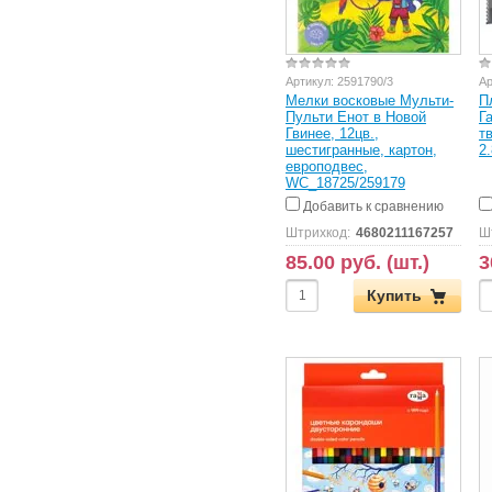
Артикул:
2591790/3
Ар
Мелки восковые Мульти-
П
Пульти Енот в Новой
Г
Гвинее, 12цв.,
т
шестигранные, картон,
2
европодвес,
WC_18725/259179
Добавить к сравнению
Штрихкод:
4680211167257
Ш
85.00 руб. (шт.)
3
Купить