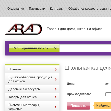
О компании
Партнерам
Контакты
Обработка заказов, оплата и 
Товары для дома, школы и офиса.
Расширенный поиск
Школьная канцел
Новинки
Бумажно-беловая продукция
для офиса
Цена:
от
Деловые аксессуары
Производитель:
Товары для офиса
Письменные товары,
Показать
Найдено:
черчение