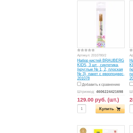
Артикул:
2010780/2
Ар
Набор кистей BRAUBERG
Н
KIDS, 3 шт., синтетика,
K
(круглые № 1, 2, плоская
(к
№ 3), пакет с европодвес,
п
201078
2
Добавить к сравнению
Штрихкод:
4606224421698
Ш
129.00 руб. (шт.)
2
Купить