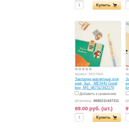
Купить
Артикул:
3421700/3
Ар
Закладки магнитные для
З
книг, 3шт., MESHU Good
к
boy, MS_46731/342170
l
Добавить к сравнению
Штрихкод:
4680211447311
Ш
89.00 руб. (шт.)
9
Купить