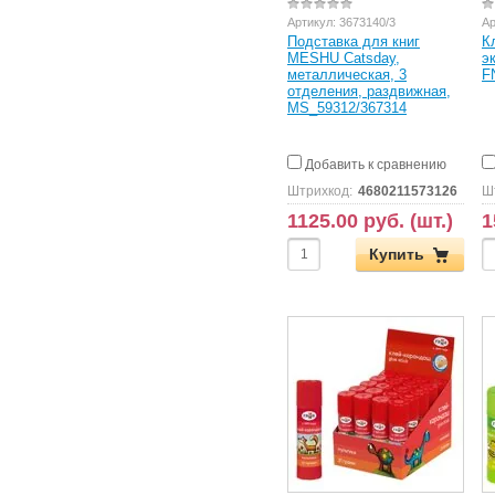
Артикул:
3673140/3
Ар
Подставка для книг
К
MESHU Catsday,
э
металлическая, 3
F
отделения, раздвижная,
MS_59312/367314
Добавить к сравнению
Штрихкод:
4680211573126
Ш
1125.00 руб. (шт.)
1
Купить