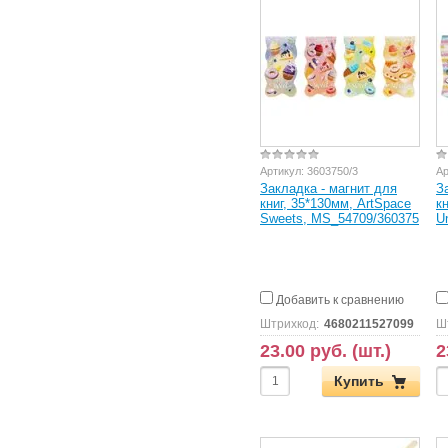
Артикул:
3603750/3
Ар
Закладка - магнит для
З
книг, 35*130мм, ArtSpace
к
Sweets, MS_54709/360375
U
Добавить к сравнению
Штрихкод:
4680211527099
Ш
23.00 руб. (шт.)
2
Купить