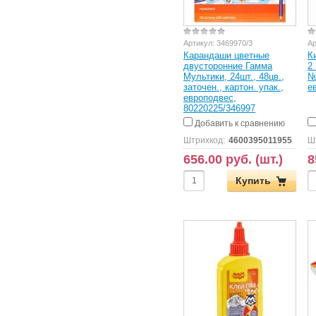
Артикул:
3469970/3
Ар
Карандаши цветные
К
двусторонние Гамма
2
Мультики, 24шт., 48цв.,
№
заточен., картон. упак.,
е
европодвес,
80220225/346997
Добавить к сравнению
Штрихкод:
4600395011955
Ш
656.00 руб. (шт.)
8
Купить