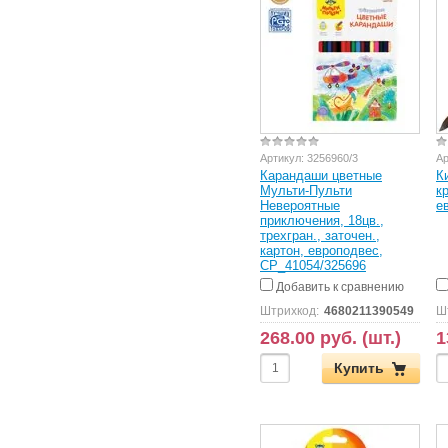
Артикул:
3256960/3
Ар
Карандаши цветные
К
Мульти-Пульти
к
Невероятные
е
приключения, 18цв.,
трехгран., заточен.,
картон, европодвес,
CP_41054/325696
Добавить к сравнению
Штрихкод:
4680211390549
Ш
268.00 руб. (шт.)
1
Купить