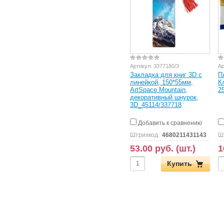
Артикул:
3377180/3
Ар
Закладка для книг 3D с
П
линейкой, 150*55мм,
К
ArtSpace Mountain,
2
декоративный шнурок,
3D_45114/337718
Добавить к сравнению
Штрихкод:
4680211431143
Ш
53.00 руб. (шт.)
1
Купить