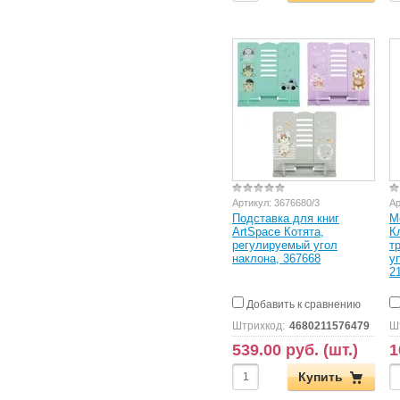
Артикул:
3676680/3
Ар
Подставка для книг
М
ArtSpace Котята,
К
регулируемый угол
т
наклона, 367668
у
2
Добавить к сравнению
Штрихкод:
4680211576479
Ш
539.00 руб. (шт.)
1
Купить