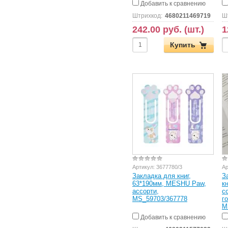
Добавить к сравнению
Штрихкод:
4680211469719
Ш
242.00 руб. (шт.)
1
Купить
Артикул:
3677780/3
Ар
Закладка для книг,
З
63*190мм, MESHU Paw,
к
ассорти,
с
MS_59703/367778
г
M
Добавить к сравнению