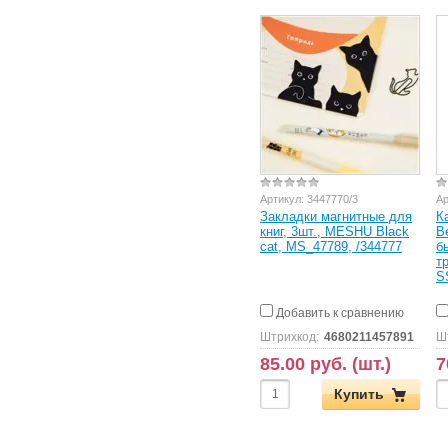
Артикул:
3447770/3
Ар
Закладки магнитные для
К
книг, 3шт., MESHU Black
B
cat, MS_47789, /344777
бы
тр
S
Добавить к сравнению
Штрихкод:
4680211457891
Ш
85.00 руб. (шт.)
7
Купить