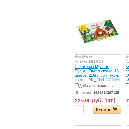
Артикул:
3288980/3
Ар
Пластилин Мульти-
К
Пульти Енот в сказке, 18
а
цветов, 216гр, со стеком,
С
картон, МП_41713/328898
К
Добавить к сравнению
Штрихкод:
4680211397135
Ш
225.00 руб. (шт.)
1
Купить