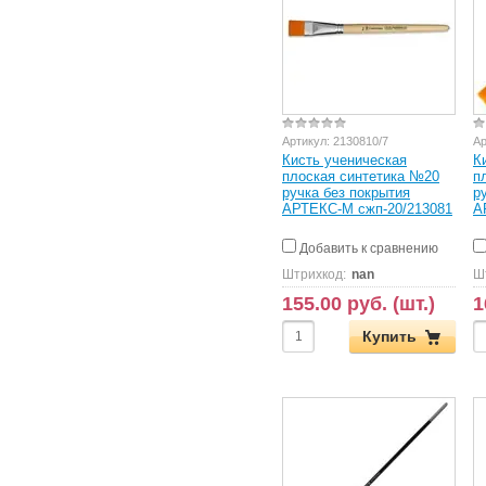
Артикул:
2130810/7
Ар
Кисть ученическая
К
плоская синтетика №20
п
ручка без покрытия
р
АРТЕКС-М сжп-20/213081
А
Добавить к сравнению
Штрихкод:
nan
Ш
155.00 руб. (шт.)
1
Купить