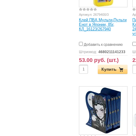
Артикул:
2679400/3
Ар
Клей ПВА Мульти-Пульти
П
Енот в Японии, 85г,
К
КЛ_16123/267940
24
у
Добавить к сравнению
Штрихкод:
4680211141233
Ш
53.00 руб. (шт.)
2
Купить