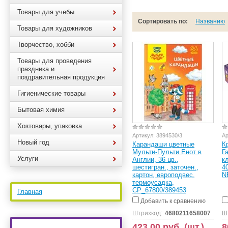
Товары для учебы
Сортировать по:
Названию
Товары для художников
Творчество, хобби
Товары для проведения
праздника и
поздравительная продукция
Гигиенические товары
Бытовая химия
Хозтовары, упаковка
Артикул:
3894530/3
Ар
Новый год
Карандаши цветные
К
Мульти-Пульти Енот в
Г
Услуги
Англии, 36 цв.,
к
шестигран., заточен.,
4
картон, европодвес,
N
термоусадка,
CP_67800/389453
Главная
Добавить к сравнению
Штрихкод:
4680211658007
Ш
423.00 руб. (шт.)
8