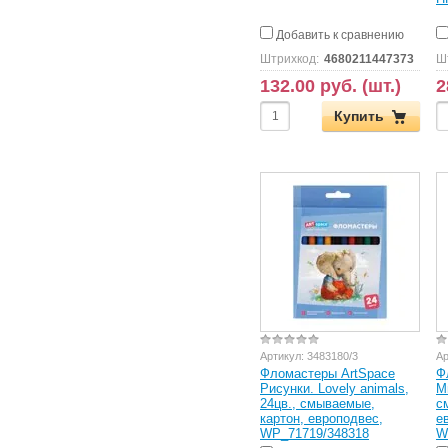
Добавить к сравнению
Штрихкод:
4680211447373
Ш
132.00 руб. (шт.)
2
Купить
Артикул:
3483180/3
Ар
Фломастеры ArtSpace
Ф
Рисунки. Lovely animals,
М
24цв., смываемые,
с
картон, европодвес,
е
WP_71719/348318
W