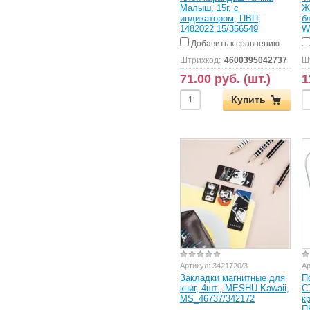
Малыш, 15г, с
Ж
индикатором, ПВП,
б
1482022.15/356549
W
Добавить к сравнению
Штрихкод:
4600395042737
Ш
71.00 руб. (шт.)
1
Купить
Артикул:
3421720/3
Ар
Закладки магнитные для
П
книг, 4шт., MESHU Kawaii,
С
MS_46737/342172
к
П