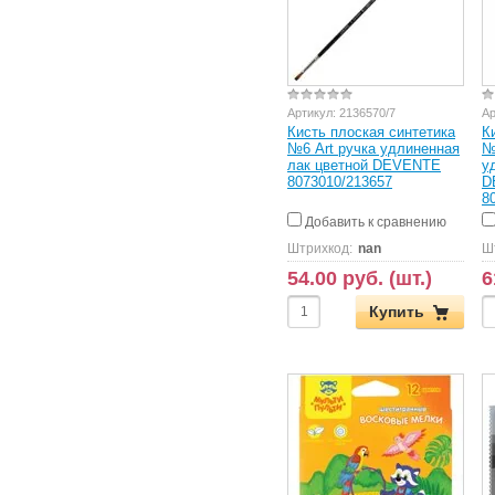
Артикул:
2136570/7
Ар
Кисть плоская синтетика
К
№6 Art ручка удлиненная
№
лак цветной DEVENTE
у
8073010/213657
D
8
Добавить к сравнению
Штрихкод:
nan
Ш
54.00 руб. (шт.)
6
Купить