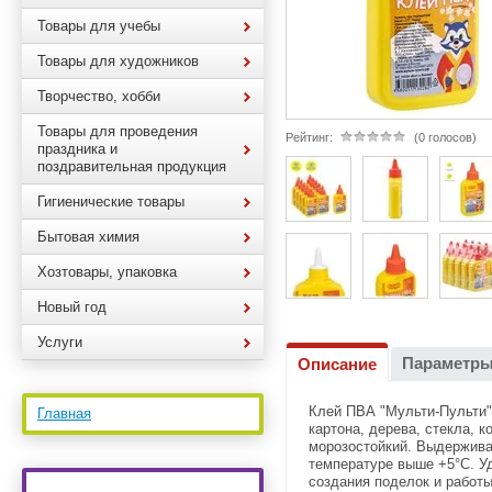
Товары для учебы
Товары для художников
Творчество, хобби
Товары для проведения
Рейтинг:
(0 голосов)
праздника и
поздравительная продукция
Гигиенические товары
Бытовая химия
Хозтовары, упаковка
Новый год
Услуги
Параметр
Описание
Клей ПВА "Мульти-Пульти" 
Главная
картона, дерева, стекла, к
морозостойкий. Выдерживае
температуре выше +5°С. У
создания поделок и работы