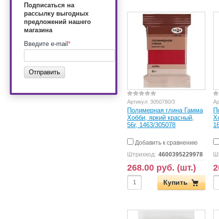
Подписаться на
рассылку выгодных
предложений нашего
магазина
Введите e-mail
*
Отправить
Артикул:
3050780/3
Ар
Полимерная глина Гамма
П
Хобби, яркий красный,
Х
56г, 1463/305078
1
Добавить к сравнению
Штрихкод:
4600395229978
Ш
268.00 руб. (шт.)
2
Купить