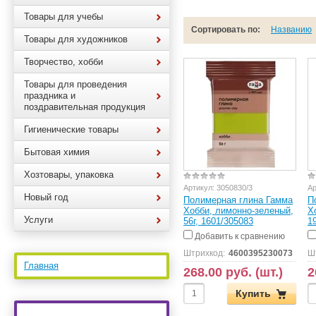
Товары для учебы
Сортировать по:
Названию
Товары для художников
Творчество, хобби
Товары для проведения
праздника и
поздравительная продукция
Гигиенические товары
Бытовая химия
Хозтовары, упаковка
Артикул:
3050830/3
Ар
Новый год
Полимерная глина Гамма
П
Хобби, лимонно-зеленый,
Х
Услуги
56г, 1601/305083
1
Добавить к сравнению
Штрихкод:
4600395230073
Ш
Главная
268.00 руб. (шт.)
2
Купить