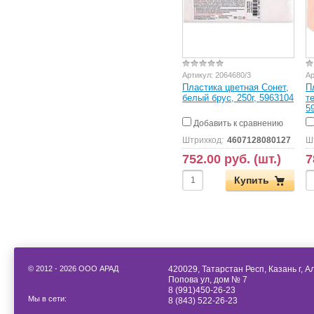
Артикул:
2064680/3
Ар
Пластика цветная Сонет,
П
белый брус, 250г, 5963104
т
5
Добавить к сравнению
Штрихкод:
4607128080127
Ш
752.00 руб. (шт.)
7
Купить
© 2012 - 2026 ООО АРАД
420029, Татарстан Респ, Казань г, 
Попова ул, дом № 7
8 (991)450-26-23
Мы в сети:
8 (843) 522-26-23