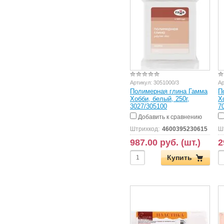
Артикул:
3051000/3
Ар
Полимерная глина Гамма
П
Хобби, белый, 250г,
Х
3027/305100
7
Добавить к сравнению
Штрихкод:
4600395230615
Ш
987.00 руб. (шт.)
2
Купить