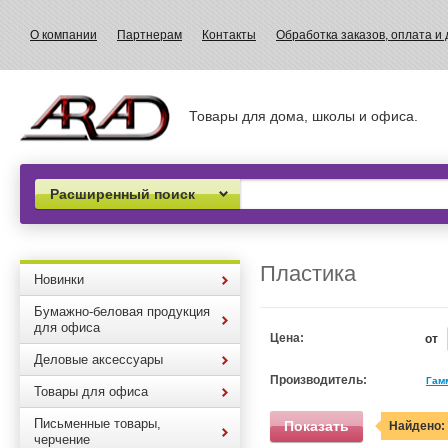
О компании
Партнерам
Контакты
Обработка заказов, оплата и 
Товары для дома, школы и офиса.
Расширенный поиск
Пластика
Новинки
Бумажно-беловая продукция
для офиса
Цена:
от
Деловые аксессуары
Производитель:
Гам
Товары для офиса
Письменные товары,
Показать
Найдено:
черчение