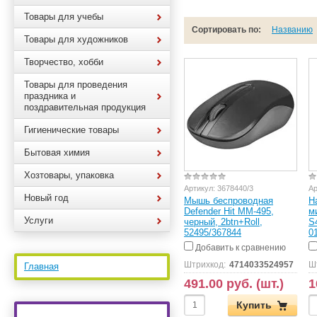
Товары для учебы
Сортировать по:
Названию
Товары для художников
Творчество, хобби
Товары для проведения
праздника и
поздравительная продукция
Гигиенические товары
Бытовая химия
Хозтовары, упаковка
Артикул:
3678440/3
Ар
Новый год
Мышь беспроводная
Н
Defender Hit MM-495,
м
Услуги
черный, 2btn+Roll,
S
52495/367844
0
Добавить к сравнению
Штрихкод:
4714033524957
Ш
Главная
491.00 руб. (шт.)
1
Купить