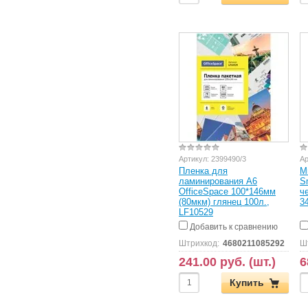
Артикул:
2399490/3
Ар
Пленка для
М
ламинирования А6
S
OfficeSpace 100*146мм
ч
(80мкм) глянец 100л.,
3
LF10529
Добавить к сравнению
Штрихкод:
4680211085292
Ш
241.00 руб. (шт.)
6
Купить