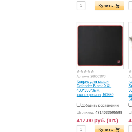
Купить
Артикул:
2666630/3
Ар
Коврик для мыши
К
Defender Black XXL
S
400*355*3мм,
3
ткань+резина, 50559
т
S
Добавить к сравнению
Штрихкод:
4714033505598
Ш
417.00 руб. (шт.)
4
Купить