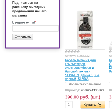
Подписаться на
рассылку выгодных
предложений нашего
магазина
Введите e-mail
*
Отправить
Артикул:
5135630/2
Ар
Кабель питания для
К
компьютеров,
C
электроприборов и
D
бытовой техники
8
SONNEN, длина 1,8 м,
черный, 513563
Добавить к сравнению
Штрихкод:
4606224333663
Ш
390.00 руб. (шт.)
3
Купить