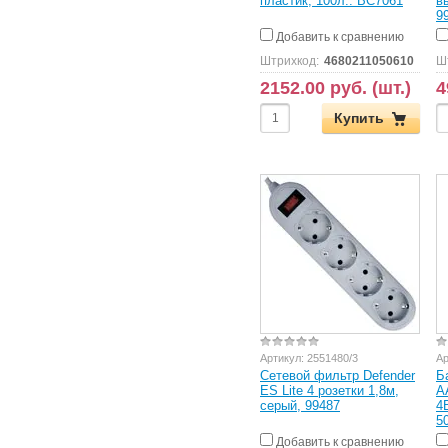
пластик, 100л.. BC7061
в
9
Добавить к сравнению
Штрихкод:
4680211050610
Ш
2152.00 руб. (шт.)
4
Купить
Артикул:
2551480/3
Ар
Сетевой фильтр Defender
Б
ES Lite 4 розетки 1,8м,
A
серый, 99487
4B
5
Добавить к сравнению