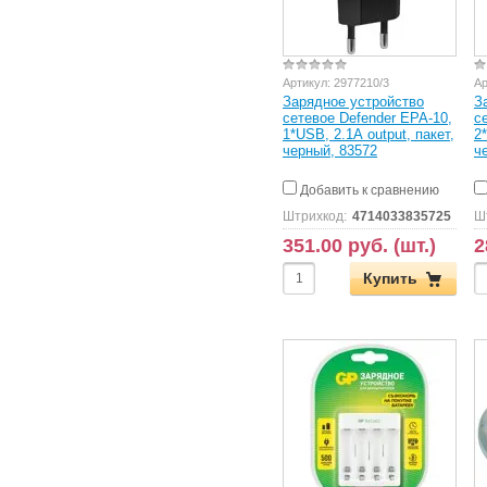
Артикул:
2977210/3
Ар
Зарядное устройство
З
сетевое Defender EPA-10,
с
1*USB, 2.1А output, пакет,
2
черный, 83572
ч
Добавить к сравнению
Штрихкод:
4714033835725
Ш
351.00 руб. (шт.)
2
Купить