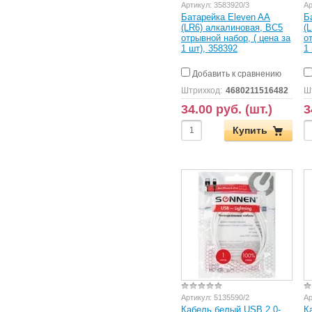
Артикул:
3583920/3
Ар
Батарейка Eleven AA
Б
(LR6) алкалиновая, BC5
(
отрывной набор, ( цена за
о
1 шт), 358392
1
Добавить к сравнению
Штрихкод:
4680211516482
Ш
34.00 руб. (шт.)
3
Купить
Артикул:
5135590/2
Ар
Кабель белый USB 2.0-
К