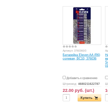
Артикул:
3760360/3
Ар
Батарейка Eleven AA (R6)
Н
солевая, BC10, 376036
м
S
0
Добавить к сравнению
Штрихкод:
4680211622787
Ш
22.00 руб. (шт.)
1
Купить