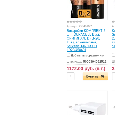
Артикул:
4504010/2
Ар
Батарейки КОМПЛЕКТ 2
К
шт., DURACELL Basic
S
ОРИГИНАЛ, D (LR20,
2
13А), алкалиновые,
т
блистер, MN 1300D
S
LR20/450401
Добавить к сравнению
Штрихкод:
5000394052512
Ш
1172.00 руб. (шт.)
3
Купить