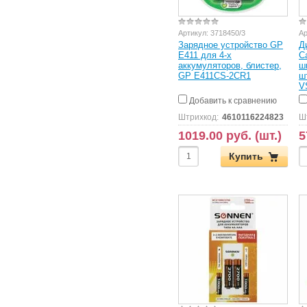
Артикул:
3718450/3
Ар
Зарядное устройство GP
Д
Е411 для 4-х
C
аккумуляторов, блистер,
ш
GP Е411CS-2CR1
шт
V
Добавить к сравнению
Штрихкод:
4610116224823
Ш
1019.00 руб. (шт.)
5
Купить