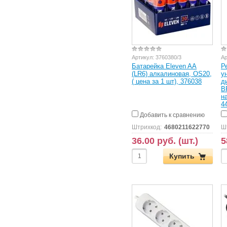
Артикул:
3760380/3
Ар
Батарейка Eleven AA
Р
(LR6) алкалиновая, OS20,
у
( цена за 1 шт), 376038
д
B
н
4
Добавить к сравнению
Штрихкод:
4680211622770
Ш
36.00 руб. (шт.)
5
Купить