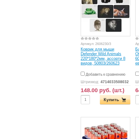
Артикул:
2606230/3
Ар
Коврик для мыши
Б
Defender Wild Animals
O
220*180*2мм, ассорти 8
6
видов, 50803/260623
е
Добавить к сравнению
Штрихкод:
4714033508032
Ш
148.00 руб. (шт.)
6
Купить