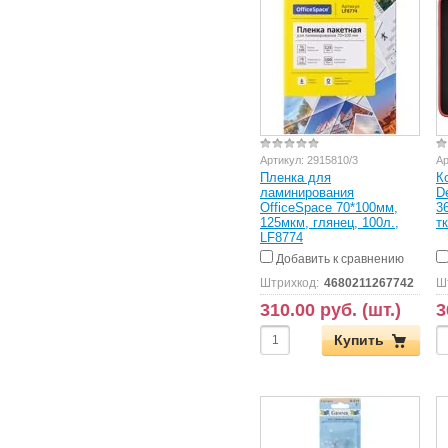
Артикул:
2915810/3
Ар
Пленка для
К
ламинирования
D
OfficeSpace 70*100мм,
3
125мкм, глянец, 100л.,
т
LF8774
Добавить к сравнению
Штрихкод:
4680211267742
Ш
310.00 руб. (шт.)
3
Купить