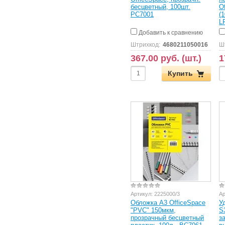
бесцветный, 100шт.
O
PC7001
(
L
Добавить к сравнению
Штрихкод:
4680211050016
Ш
367.00 руб. (шт.)
1
Купить
Артикул:
2225000/3
Ар
Обложка А3 OfficeSpace
У
"PVC" 150мкм,
S
прозрачный бесцветный
з