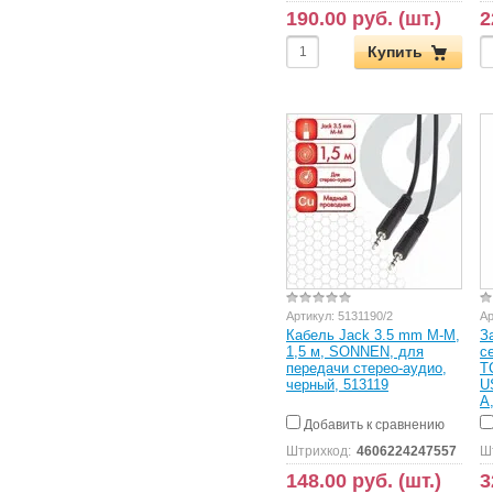
190.00 руб. (шт.)
2
Купить
Артикул:
5131190/2
Ар
Кабель Jack 3.5 mm M-M,
З
1,5 м, SONNEN, для
с
передачи стерео-аудио,
T
черный, 513119
U
А
Добавить к сравнению
Штрихкод:
4606224247557
Ш
148.00 руб. (шт.)
3