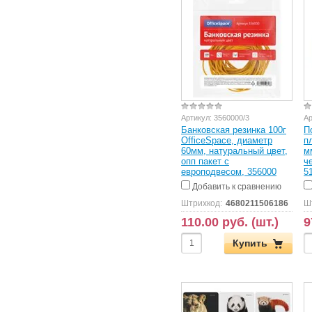
Артикул:
3560000/3
Ар
Банковская резинка 100г
П
OfficeSpace, диаметр
п
60мм, натуральный цвет,
м
опп пакет с
ч
европодвесом, 356000
5
Добавить к сравнению
Штрихкод:
4680211506186
Ш
110.00 руб. (шт.)
9
Купить