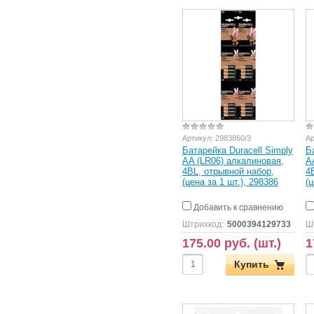
Артикул:
2983860/3
Ар
Батарейка Duracell Simply
Б
AA (LR06) алкалиновая,
A
4BL, отрывной набор,
4
(цена за 1 шт.), 298386
(
Добавить к сравнению
Штрихкод:
5000394129733
Ш
175.00 руб. (шт.)
1
Купить