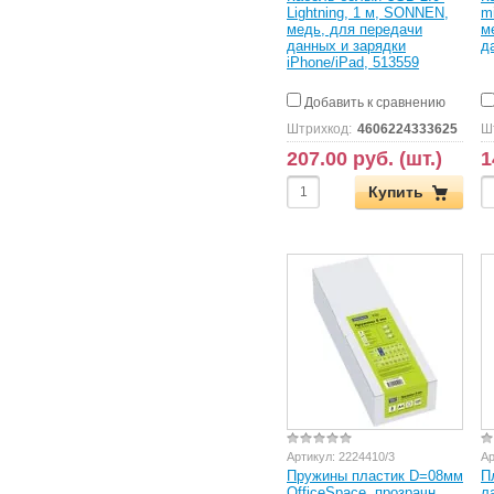
Lightning, 1 м, SONNEN,
m
медь, для передачи
м
данных и зарядки
д
iPhone/iPad, 513559
Добавить к сравнению
Штрихкод:
4606224333625
Ш
207.00 руб. (шт.)
1
Купить
Артикул:
2224410/3
Ар
Пружины пластик D=08мм
П
OfficeSpace, прозрачн.
л