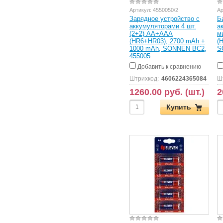
Артикул:
4550050/2
Ар
Зарядное устройство с
Б
аккумуляторами 4 шт.
а
(2+2) AA+AAA
м
(HR6+HR03), 2700 mAh +
(
1000 mAh, SONNEN BC2,
S
455005
Добавить к сравнению
Штрихкод:
4606224365084
Ш
1260.00 руб. (шт.)
2
Купить