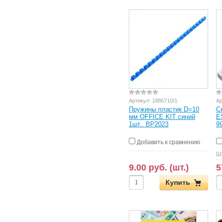
Артикул:
1886710/1
Ар
Пружины пластик D=10
С
мм OFFICE KIT синий
E
1шт.. BP2023
9
Добавить к сравнению
Ш
9.00 руб. (шт.)
5
Купить