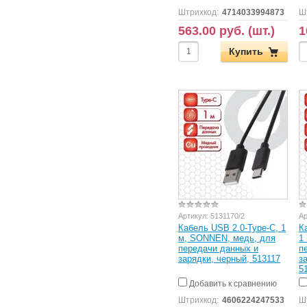
Штрихкод:
4714033994873
Ш
563.00 руб. (шт.)
1
Купить
Артикул:
5131170/2
Ар
Кабель USB 2.0-Type-C, 1
К
м, SONNEN, медь, для
1
передачи данных и
п
зарядки, черный, 513117
з
5
Добавить к сравнению
Штрихкод:
4606224247533
Ш