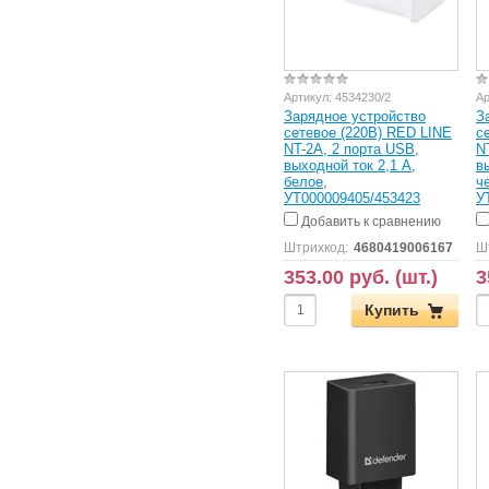
Артикул:
4534230/2
Ар
Зарядное устройство
З
сетевое (220В) RED LINE
с
NT-2A, 2 порта USB,
N
выходной ток 2,1 А,
в
белое,
ч
УТ000009405/453423
У
Добавить к сравнению
Штрихкод:
4680419006167
Ш
353.00 руб. (шт.)
3
Купить