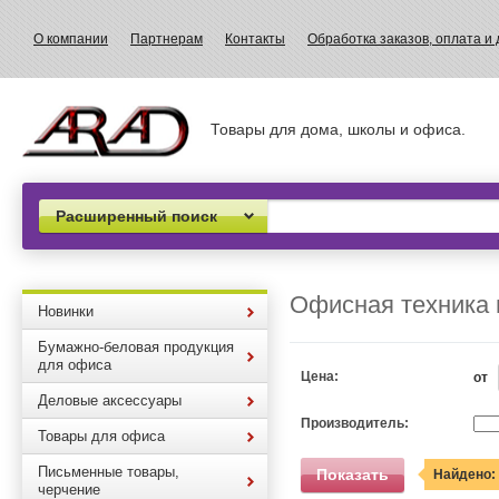
О компании
Партнерам
Контакты
Обработка заказов, оплата и 
Товары для дома, школы и офиса.
Расширенный поиск
Офисная техника 
Новинки
Бумажно-беловая продукция
для офиса
Цена:
от
Деловые аксессуары
Производитель:
Товары для офиса
Письменные товары,
Показать
Найдено:
черчение