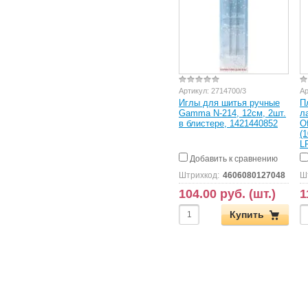
Артикул:
2714700/3
Ар
Иглы для шитья ручные
П
Gamma N-214, 12см, 2шт.
л
в блистере, 1421440852
O
(
L
Добавить к сравнению
Штрихкод:
4606080127048
Ш
104.00 руб. (шт.)
1
Купить