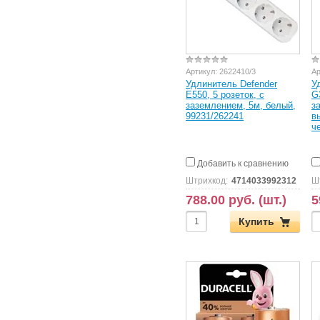
Артикул:
2622410/3
Ар
Удлинитель Defender
У
E550, 5 розеток, с
G
заземлением, 5м, белый,
з
99231/262241
в
ч
Добавить к сравнению
Штрихкод:
4714033992312
Ш
788.00 руб. (шт.)
5
Купить