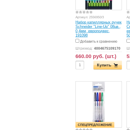
Артикул:
2556950/3
Ар
Набор капиллярных ручек
Н
Schneider "Line-Up" 08цв.,
C
0,4мм, европодвес,
е
191098
5
Добавить к сравнению
Штрихкод:
4004675109170
Ш
660.00 руб. (шт.)
5
Купить
СПЕЦПРЕДЛОЖЕНИЕ