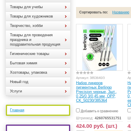
Товары для учебы
Сортировать по:
Названию
Товары для художников
Творчество, хобби
Товары для проведения
праздника и
поздравительная продукция
Гигиенические товары
Бытовая химия
Хозтовары, упаковка
Артикул:
3853640/3
Ар
Новый год
Набор линеров
Н
пигментных Berlingo
п
Услуги
Precision черные, 3шт.,
P
0,25/0,3/0,45 мм, OPP,
0
CK_50230/385364
е
C
Главная
Добавить к сравнению
Штрихкод:
4260765531751
Ш
424.00 руб. (шт.)
4