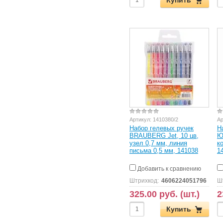
Артикул:
1410380/2
Ар
Набор гелевых ручек
Н
BRAUBERG Jet, 10 цв,
Ю
узел 0,7 мм, линия
к
письма 0,5 мм, 141038
1
Добавить к сравнению
Штрихкод:
4606224051796
Ш
325.00 руб. (шт.)
2
Купить