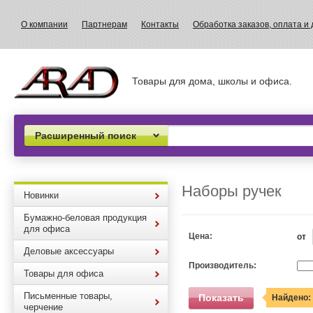
О компании
Партнерам
Контакты
Обработка заказов, оплата и 
Товары для дома, школы и офиса.
Расширенный поиск
Наборы ручек
Новинки
Бумажно-беловая продукция
для офиса
Цена:
от
Деловые аксессуары
Производитель:
Товары для офиса
Письменные товары,
Показать
Найдено:
черчение