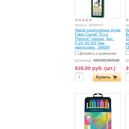
Артикул:
2859850/3
Ар
Набор капиллярных ручек
Н
Faber-Castell "Ecco
Be
Pigment" черные, 4шт.,
1
0,1/0,3/0,5/0,7мм,
к
европодвес, 166004
C
Добавить к сравнению
Штрихкод:
4005401660040
Ш
935.00 руб. (шт.)
3
Купить