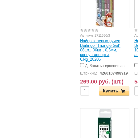
Артикул:
2711650/3
Ар
Набор гелевых ручек
Н
Berlingo "Triangle Gel"
Be
06шт., 06цв., 0,5мм,
1
корпус ассорти,
а
CNg_20206
Добавить к сравнению
Штрихкод:
4260107498919
Ш
269.00 руб. (шт.)
5
Купить