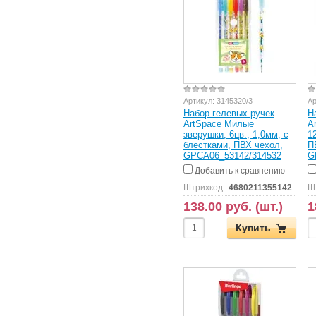
Артикул:
3145320/3
Ар
Набор гелевых ручек
Н
ArtSpace Милые
A
зверушки, 6цв., 1,0мм, с
1
блестками, ПВХ чехол,
П
GPCA06_53142/314532
G
Добавить к сравнению
Штрихкод:
4680211355142
Ш
138.00 руб. (шт.)
1
Купить