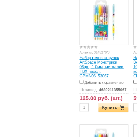
Артикул:
3145270/3
Ар
Набор гелевых ручек
Н
ArtSpace Монстрики
Be
06цв., 1,0мм, металлик,
1
ПВХ чехол,
к
GPMN06_53067
C
Добавить к сравнению
Штрихкод:
4680211355067
Ш
125.00 руб. (шт.)
5
Купить