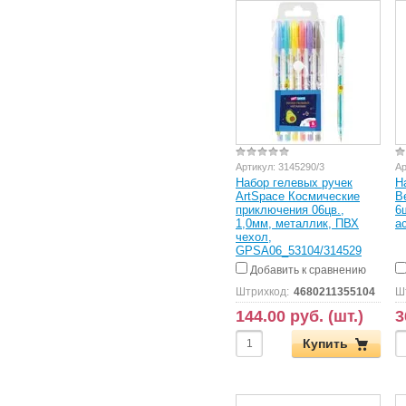
Артикул:
3145290/3
Ар
Набор гелевых ручек
Н
ArtSpace Космические
Be
приключения 06цв.,
6
1,0мм, металлик, ПВХ
а
чехол,
GPSA06_53104/314529
Добавить к сравнению
Штрихкод:
4680211355104
Ш
144.00 руб. (шт.)
3
Купить