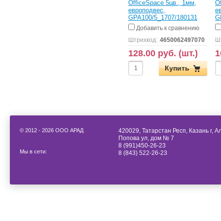
OfficeSpace 5цв., 1мм,
O
европодвес,
е
GPA100/5_1707/180131
G
Добавить к сравнению
Штрихкод:
4650062497070
Ш
128.00 руб. (шт.)
1
Купить
© 2012 - 2026 ООО АРАД
420029, Татарстан Респ, Казань г, 
Попова ул, дом № 7
8 (991)450-26-23
Мы в сети:
8 (843) 522-26-23