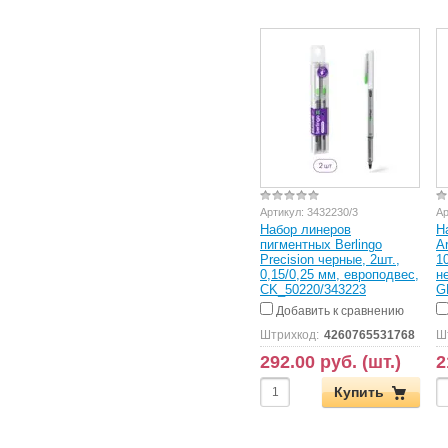
Артикул:
3432230/3
Ар
Набор линеров
Н
пигментных Berlingo
A
Precision черные, 2шт.,
1
0,15/0,25 мм, европодвес,
н
CK_50220/343223
G
Добавить к сравнению
Штрихкод:
4260765531768
Ш
292.00 руб. (шт.)
2
Купить