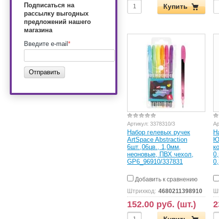
Подписаться на
Купить
рассылку выгодных
предложений нашего
магазина
Введите e-mail
*
Отправить
Артикул:
3378310/3
Ар
Набор гелевых ручек
Н
ArtSpace Abstraction
Ю
6шт.,06цв., 1,0мм,
к
неоновые, ПВХ чехол,
0
GP6_96910/337831
0
Добавить к сравнению
Штрихкод:
4680211398910
Ш
152.00 руб. (шт.)
2
Купить