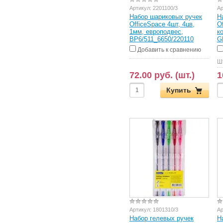
Артикул:
2201100/3
Ар
Набор шариковых ручек
Н
OfficeSpace 4шт, 4цв,
O
1мм, европодвес,
к
BP6/511_6650/220110
G
Добавить к сравнению
Ш
72.00 руб. (шт.)
1
Купить
Артикул:
1801310/3
Ар
Набор гелевых ручек
Н